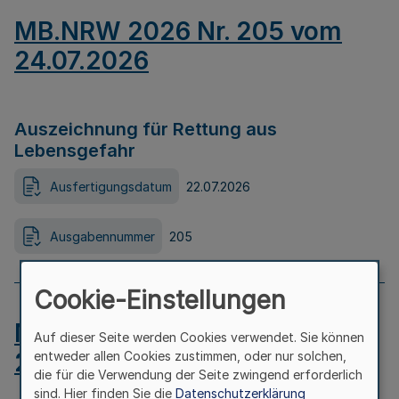
MB.NRW 2026 Nr. 205 vom
24.07.2026
Auszeichnung für Rettung aus
Lebensgefahr
Ausfertigungsdatum
22.07.2026
Ausgabennummer
205
Cookie-Einstellungen
MB.NRW 2026 Nr. 204 vom
Auf dieser Seite werden Cookies verwendet. Sie können
24.07.2026
entweder allen Cookies zustimmen, oder nur solchen,
die für die Verwendung der Seite zwingend erforderlich
sind. Hier finden Sie die
Datenschutzerklärung