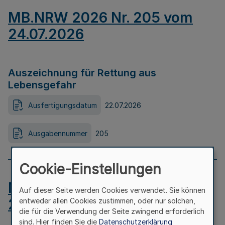
MB.NRW 2026 Nr. 205 vom
24.07.2026
Auszeichnung für Rettung aus
Lebensgefahr
Ausfertigungsdatum
22.07.2026
Ausgabennummer
205
Cookie-Einstellungen
MB.NRW 2026 Nr. 204 vom
Auf dieser Seite werden Cookies verwendet. Sie können
24.07.2026
entweder allen Cookies zustimmen, oder nur solchen,
die für die Verwendung der Seite zwingend erforderlich
sind. Hier finden Sie die
Datenschutzerklärung