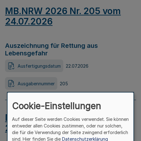
MB.NRW 2026 Nr. 205 vom
24.07.2026
Auszeichnung für Rettung aus
Lebensgefahr
Ausfertigungsdatum
22.07.2026
Ausgabennummer
205
Cookie-Einstellungen
MB.NRW 2026 Nr. 204 vom
Auf dieser Seite werden Cookies verwendet. Sie können
24.07.2026
entweder allen Cookies zustimmen, oder nur solchen,
die für die Verwendung der Seite zwingend erforderlich
sind. Hier finden Sie die
Datenschutzerklärung