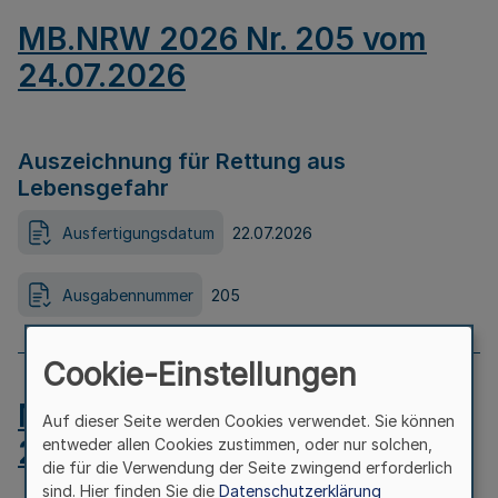
MB.NRW 2026 Nr. 205 vom
24.07.2026
Auszeichnung für Rettung aus
Lebensgefahr
Ausfertigungsdatum
22.07.2026
Ausgabennummer
205
Cookie-Einstellungen
MB.NRW 2026 Nr. 204 vom
Auf dieser Seite werden Cookies verwendet. Sie können
24.07.2026
entweder allen Cookies zustimmen, oder nur solchen,
die für die Verwendung der Seite zwingend erforderlich
sind. Hier finden Sie die
Datenschutzerklärung