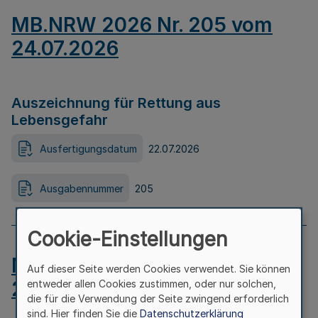
MB.NRW 2026 Nr. 205 vom
24.07.2026
Auszeichnung für Rettung aus
Lebensgefahr
Ausfertigungsdatum
22.07.2026
Ausgabennummer
205
Cookie-Einstellungen
MB.NRW 2026 Nr. 204 vom
Auf dieser Seite werden Cookies verwendet. Sie können
24.07.2026
entweder allen Cookies zustimmen, oder nur solchen,
die für die Verwendung der Seite zwingend erforderlich
sind. Hier finden Sie die
Datenschutzerklärung