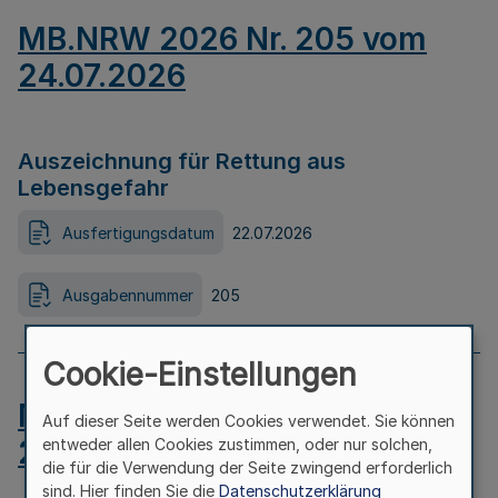
MB.NRW 2026 Nr. 205 vom
24.07.2026
Auszeichnung für Rettung aus
Lebensgefahr
Ausfertigungsdatum
22.07.2026
Ausgabennummer
205
Cookie-Einstellungen
MB.NRW 2026 Nr. 204 vom
Auf dieser Seite werden Cookies verwendet. Sie können
24.07.2026
entweder allen Cookies zustimmen, oder nur solchen,
die für die Verwendung der Seite zwingend erforderlich
sind. Hier finden Sie die
Datenschutzerklärung