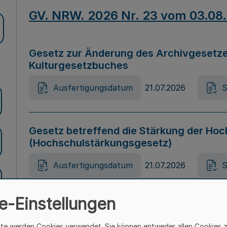
GV. NRW. 2026 Nr. 23 vom 03.08
Gesetz zur Änderung des Archivgesetze
Kulturgesetzbuches
Ausfertigungsdatum
21.07.2026
S
Gesetz betreffend die Stärkung der Hoc
(Hochschulstärkungsgesetz)
Ausfertigungsdatum
21.07.2026
S
e-Einstellungen
Gesetz zur Vermeidung von Diskriminier
(Landesantidiskriminierungsgesetz – 
ite werden Cookies verwendet. Sie können entweder allen Cookies 