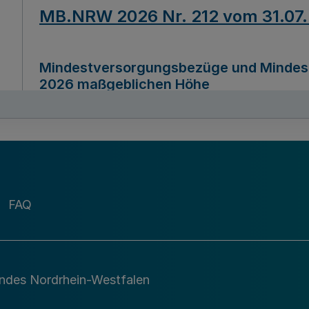
MB.NRW 2026 Nr. 212 vom 31.07
Mindestversorgungsbezüge und Mindesth
2026 maßgeblichen Höhe
Ausfertigungsdatum
22.07.2026
MB.NRW 2026 Nr. 211 vom 31.07
FAQ
Richtlinie zur Durchführung des Förder
Digital (MID)“ zum Teilprogramm MID-Di
andes Nordrhein-Westfalen
Ausfertigungsdatum
29.11.2026
A