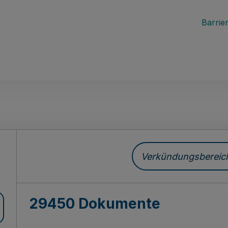
Barrier
ch
Verkündungsbereich 
29450 Dokumente