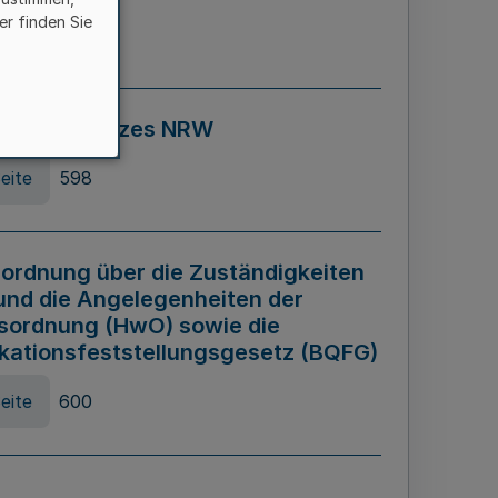
er finden Sie
eite
595
ospiel Gesetzes NRW
eite
598
ordnung über die Zuständigkeiten
und die Angelegenheiten der
sordnung (HwO) sowie die
ikationsfeststellungsgesetz (BQFG)
eite
600