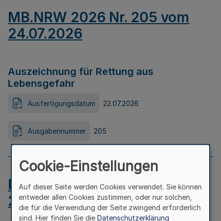
MB.NRW 2026 Nr. 205 vom
24.07.2026
Auszeichnung für Rettung aus
Lebensgefahr
Ausfertigungsdatum
22.07.2026
Ausgabennummer
205
Cookie-Einstellungen
MB.NRW 2026 Nr. 204 vom
Auf dieser Seite werden Cookies verwendet. Sie können
24.07.2026
entweder allen Cookies zustimmen, oder nur solchen,
die für die Verwendung der Seite zwingend erforderlich
sind. Hier finden Sie die
Datenschutzerklärung