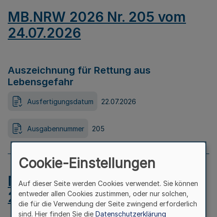
MB.NRW 2026 Nr. 205 vom
24.07.2026
Auszeichnung für Rettung aus
Lebensgefahr
Ausfertigungsdatum
22.07.2026
Ausgabennummer
205
Cookie-Einstellungen
MB.NRW 2026 Nr. 204 vom
Auf dieser Seite werden Cookies verwendet. Sie können
24.07.2026
entweder allen Cookies zustimmen, oder nur solchen,
die für die Verwendung der Seite zwingend erforderlich
sind. Hier finden Sie die
Datenschutzerklärung