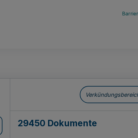
Barrier
ch
Verkündungsbereich 
29450 Dokumente