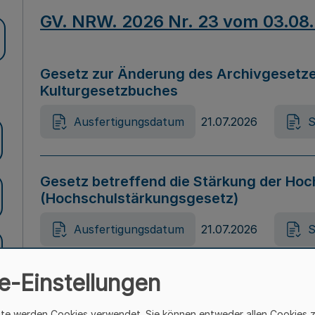
GV. NRW. 2026 Nr. 23 vom 03.08
Gesetz zur Änderung des Archivgesetze
Kulturgesetzbuches
Ausfertigungsdatum
21.07.2026
S
Gesetz betreffend die Stärkung der Hoc
(Hochschulstärkungsgesetz)
Ausfertigungsdatum
21.07.2026
S
e-Einstellungen
Gesetz zur Vermeidung von Diskriminier
(Landesantidiskriminierungsgesetz – 
ite werden Cookies verwendet. Sie können entweder allen Cookies 