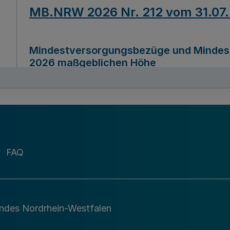
MB.NRW 2026 Nr. 212 vom 31.07
Mindestversorgungsbezüge und Mindesth
2026 maßgeblichen Höhe
Ausfertigungsdatum
22.07.2026
MB.NRW 2026 Nr. 211 vom 31.07
FAQ
Richtlinie zur Durchführung des Förder
Digital (MID)“ zum Teilprogramm MID-Di
andes Nordrhein-Westfalen
Ausfertigungsdatum
29.11.2026
A