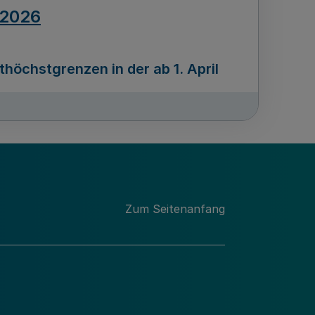
.2026
öchstgrenzen in der ab 1. April
Ausgabennummer
212
.2026
Zum Seitenanfang
programms „Mittelstand Innovativ &
gitale Prozesse
usgabennummer
211