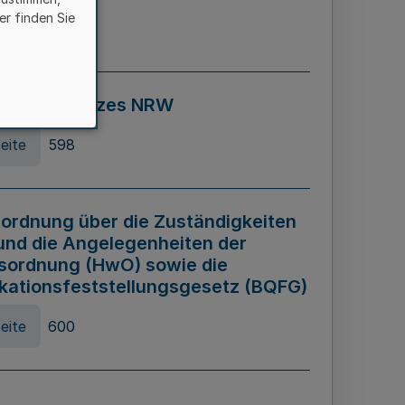
er finden Sie
eite
595
ospiel Gesetzes NRW
eite
598
ordnung über die Zuständigkeiten
und die Angelegenheiten der
sordnung (HwO) sowie die
ikationsfeststellungsgesetz (BQFG)
eite
600