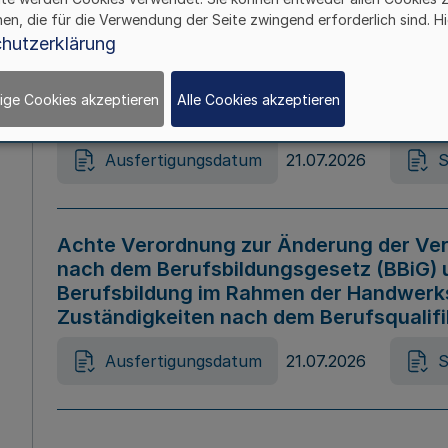
hen, die für die Verwendung der Seite zwingend erforderlich sind. Hi
Ausfertigungsdatum
21.07.2026
S
hutzerklärung
ige Cookies akzeptieren
Alle Cookies akzeptieren
Gesetz zur Änderung des Online-Casin
Ausfertigungsdatum
21.07.2026
S
Achte Verordnung zur Änderung der Ver
nach dem Berufsbildungsgesetz (BBiG) 
Berufsbildung im Rahmen der Handwerk
Zuständigkeiten nach dem Berufsqualif
Ausfertigungsdatum
21.07.2026
S