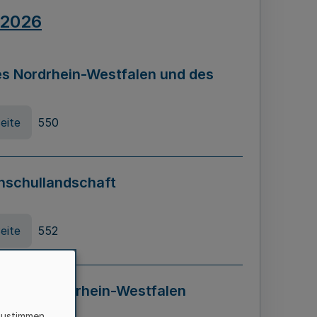
.2026
s Nordrhein-Westfalen und des
eite
550
hschullandschaft
eite
552
ung in Nordrhein-Westfalen
LADG NRW)
zustimmen,