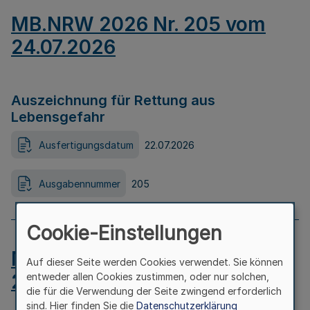
MB.NRW 2026 Nr. 205 vom
24.07.2026
Auszeichnung für Rettung aus
Lebensgefahr
Ausfertigungsdatum
22.07.2026
Ausgabennummer
205
Cookie-Einstellungen
MB.NRW 2026 Nr. 204 vom
Auf dieser Seite werden Cookies verwendet. Sie können
24.07.2026
entweder allen Cookies zustimmen, oder nur solchen,
die für die Verwendung der Seite zwingend erforderlich
sind. Hier finden Sie die
Datenschutzerklärung