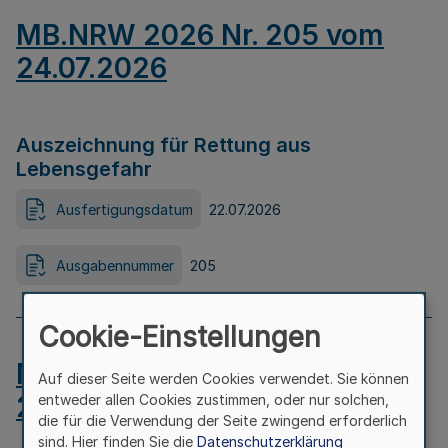
MB.NRW 2026 Nr. 205 vom
24.07.2026
Auszeichnung für Rettung aus
Lebensgefahr
Ausfertigungsdatum
22.07.2026
Ausgabennummer
205
Cookie-Einstellungen
MB.NRW 2026 Nr. 204 vom
Auf dieser Seite werden Cookies verwendet. Sie können
24.07.2026
entweder allen Cookies zustimmen, oder nur solchen,
die für die Verwendung der Seite zwingend erforderlich
sind. Hier finden Sie die
Datenschutzerklärung