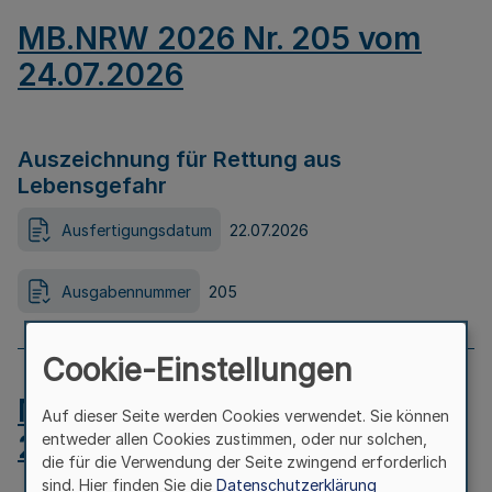
MB.NRW 2026 Nr. 205 vom
24.07.2026
Auszeichnung für Rettung aus
Lebensgefahr
Ausfertigungsdatum
22.07.2026
Ausgabennummer
205
Cookie-Einstellungen
MB.NRW 2026 Nr. 204 vom
Auf dieser Seite werden Cookies verwendet. Sie können
24.07.2026
entweder allen Cookies zustimmen, oder nur solchen,
die für die Verwendung der Seite zwingend erforderlich
sind. Hier finden Sie die
Datenschutzerklärung