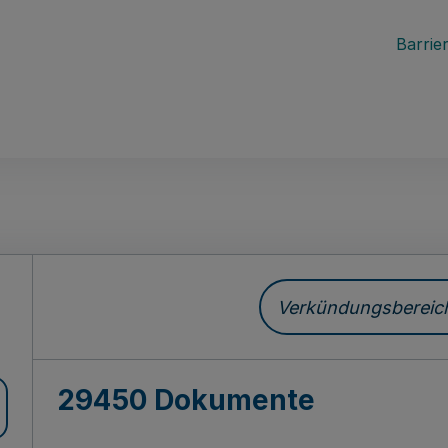
Barrier
ch
Verkündungsbereich 
29450 Dokumente