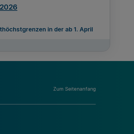
.2026
öchstgrenzen in der ab 1. April
Ausgabennummer
212
.2026
Zum Seitenanfang
programms „Mittelstand Innovativ &
gitale Prozesse
usgabennummer
211