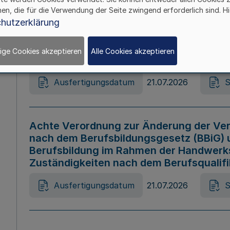
hen, die für die Verwendung der Seite zwingend erforderlich sind. Hi
Ausfertigungsdatum
21.07.2026
S
hutzerklärung
ige Cookies akzeptieren
Alle Cookies akzeptieren
Gesetz zur Änderung des Online-Casin
Ausfertigungsdatum
21.07.2026
S
Achte Verordnung zur Änderung der Ver
nach dem Berufsbildungsgesetz (BBiG) 
Berufsbildung im Rahmen der Handwerk
Zuständigkeiten nach dem Berufsqualif
Ausfertigungsdatum
21.07.2026
S