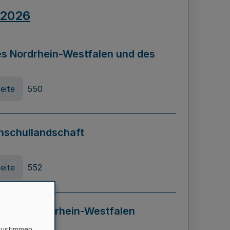
.2026
s Nordrhein-Westfalen und des
eite
550
hschullandschaft
eite
552
ung in Nordrhein-Westfalen
LADG NRW)
zustimmen,