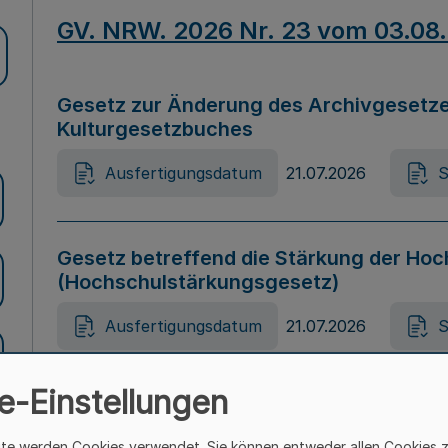
GV. NRW. 2026 Nr. 23 vom 03.08
Gesetz zur Änderung des Archivgesetze
Kulturgesetzbuches
Ausfertigungsdatum
21.07.2026
S
Gesetz betreffend die Stärkung der Hoc
(Hochschulstärkungsgesetz)
Ausfertigungsdatum
21.07.2026
S
e-Einstellungen
Gesetz zur Vermeidung von Diskriminier
(Landesantidiskriminierungsgesetz – 
ite werden Cookies verwendet. Sie können entweder allen Cookies 