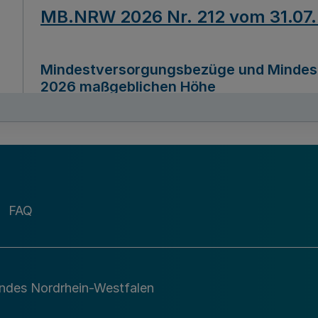
MB.NRW 2026 Nr. 212 vom 31.07
Mindestversorgungsbezüge und Mindesth
2026 maßgeblichen Höhe
Ausfertigungsdatum
22.07.2026
MB.NRW 2026 Nr. 211 vom 31.07
FAQ
Richtlinie zur Durchführung des Förder
Digital (MID)“ zum Teilprogramm MID-Di
andes Nordrhein-Westfalen
Ausfertigungsdatum
29.11.2026
A