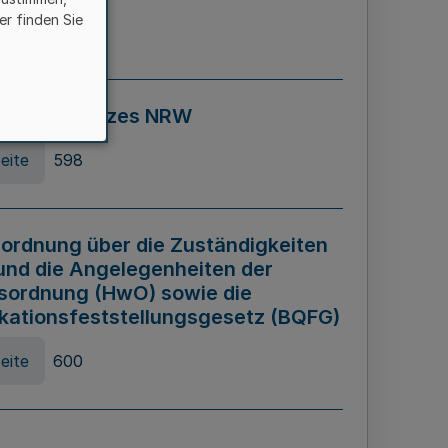
er finden Sie
eite
595
ospiel Gesetzes NRW
eite
598
ordnung über die Zuständigkeiten
und die Angelegenheiten der
sordnung (HwO) sowie die
ikationsfeststellungsgesetz (BQFG)
eite
600