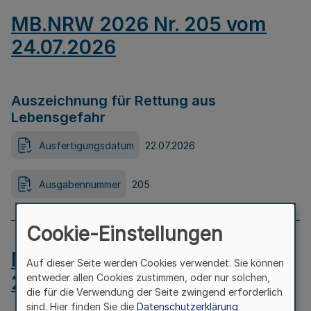
MB.NRW 2026 Nr. 205 vom
24.07.2026
Auszeichnung für Rettung aus
Lebensgefahr
Ausfertigungsdatum
22.07.2026
Ausgabennummer
205
Cookie-Einstellungen
MB.NRW 2026 Nr. 204 vom
Auf dieser Seite werden Cookies verwendet. Sie können
24.07.2026
entweder allen Cookies zustimmen, oder nur solchen,
die für die Verwendung der Seite zwingend erforderlich
sind. Hier finden Sie die
Datenschutzerklärung