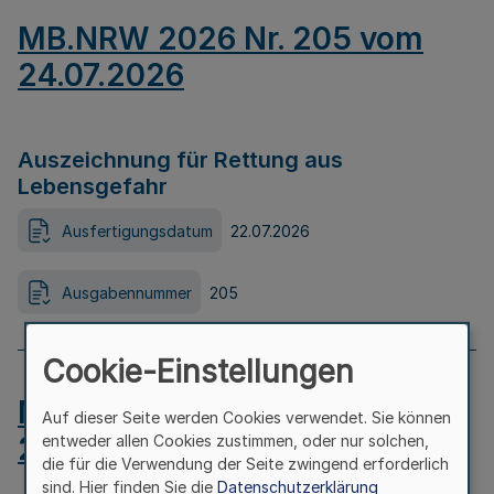
MB.NRW 2026 Nr. 205 vom
24.07.2026
Auszeichnung für Rettung aus
Lebensgefahr
Ausfertigungsdatum
22.07.2026
Ausgabennummer
205
Cookie-Einstellungen
MB.NRW 2026 Nr. 204 vom
Auf dieser Seite werden Cookies verwendet. Sie können
24.07.2026
entweder allen Cookies zustimmen, oder nur solchen,
die für die Verwendung der Seite zwingend erforderlich
sind. Hier finden Sie die
Datenschutzerklärung