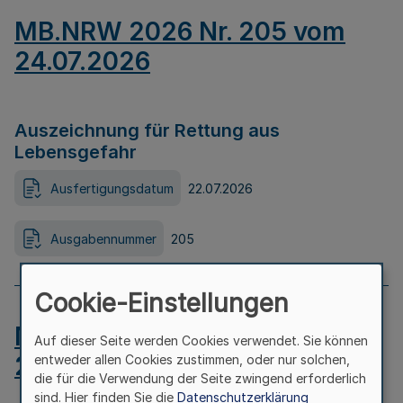
MB.NRW 2026 Nr. 205 vom
24.07.2026
Auszeichnung für Rettung aus
Lebensgefahr
Ausfertigungsdatum
22.07.2026
Ausgabennummer
205
Cookie-Einstellungen
MB.NRW 2026 Nr. 204 vom
Auf dieser Seite werden Cookies verwendet. Sie können
24.07.2026
entweder allen Cookies zustimmen, oder nur solchen,
die für die Verwendung der Seite zwingend erforderlich
sind. Hier finden Sie die
Datenschutzerklärung