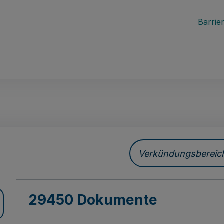
Barrier
ch
Verkündungsbereich 
29450 Dokumente