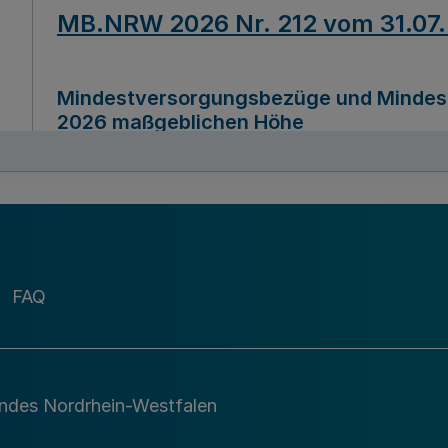
MB.NRW 2026 Nr. 212 vom 31.07
Mindestversorgungsbezüge und Mindesth
2026 maßgeblichen Höhe
Ausfertigungsdatum
22.07.2026
MB.NRW 2026 Nr. 211 vom 31.07
FAQ
Richtlinie zur Durchführung des Förder
Digital (MID)“ zum Teilprogramm MID-Di
andes Nordrhein-Westfalen
Ausfertigungsdatum
29.11.2026
A