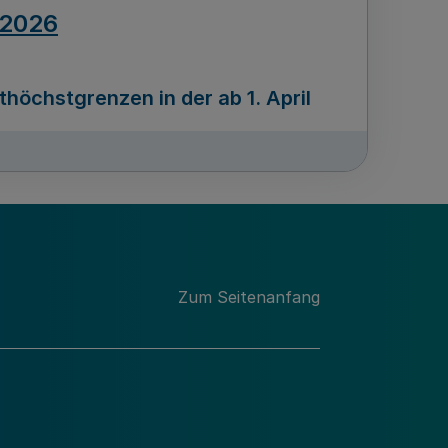
.2026
öchstgrenzen in der ab 1. April
Ausgabennummer
212
.2026
Zum Seitenanfang
programms „Mittelstand Innovativ &
gitale Prozesse
usgabennummer
211