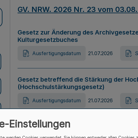
GV. NRW. 2026 Nr. 23 vom 03.08
Gesetz zur Änderung des Archivgesetze
Kulturgesetzbuches
Ausfertigungsdatum
21.07.2026
S
Gesetz betreffend die Stärkung der Hoc
(Hochschulstärkungsgesetz)
Ausfertigungsdatum
21.07.2026
S
e-Einstellungen
Gesetz zur Vermeidung von Diskriminier
(Landesantidiskriminierungsgesetz – 
ite werden Cookies verwendet. Sie können entweder allen Cookies 