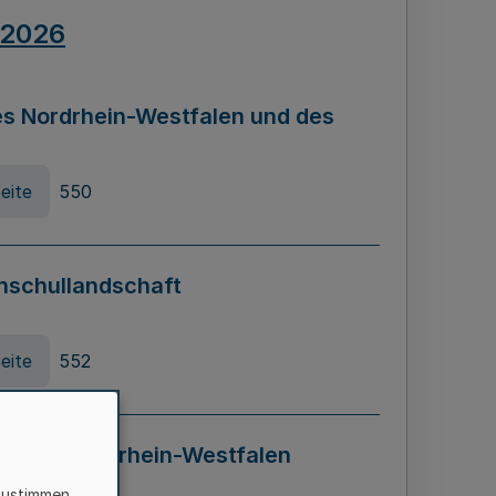
.2026
s Nordrhein-Westfalen und des
eite
550
hschullandschaft
eite
552
ung in Nordrhein-Westfalen
LADG NRW)
zustimmen,