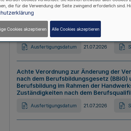
hen, die für die Verwendung der Seite zwingend erforderlich sind. Hi
Ausfertigungsdatum
21.07.2026
S
hutzerklärung
ige Cookies akzeptieren
Alle Cookies akzeptieren
Gesetz zur Änderung des Online-Casin
Ausfertigungsdatum
21.07.2026
S
Achte Verordnung zur Änderung der Ver
nach dem Berufsbildungsgesetz (BBiG) 
Berufsbildung im Rahmen der Handwerk
Zuständigkeiten nach dem Berufsqualif
Ausfertigungsdatum
21.07.2026
S