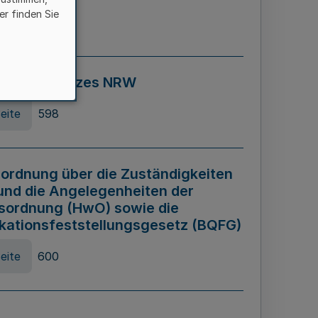
er finden Sie
eite
595
ospiel Gesetzes NRW
eite
598
ordnung über die Zuständigkeiten
und die Angelegenheiten der
sordnung (HwO) sowie die
ikationsfeststellungsgesetz (BQFG)
eite
600