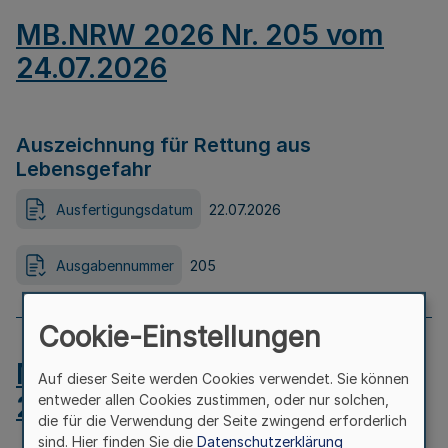
MB.NRW 2026 Nr. 205 vom
24.07.2026
Auszeichnung für Rettung aus
Lebensgefahr
Ausfertigungsdatum
22.07.2026
Ausgabennummer
205
Cookie-Einstellungen
MB.NRW 2026 Nr. 204 vom
Auf dieser Seite werden Cookies verwendet. Sie können
24.07.2026
entweder allen Cookies zustimmen, oder nur solchen,
die für die Verwendung der Seite zwingend erforderlich
sind. Hier finden Sie die
Datenschutzerklärung