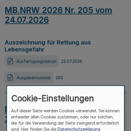
MB.NRW 2026 Nr. 205 vom
24.07.2026
Auszeichnung für Rettung aus
Lebensgefahr
Ausfertigungsdatum
22.07.2026
Ausgabennummer
205
Cookie-Einstellungen
MB.NRW 2026 Nr. 204 vom
Auf dieser Seite werden Cookies verwendet. Sie können
24.07.2026
entweder allen Cookies zustimmen, oder nur solchen,
die für die Verwendung der Seite zwingend erforderlich
sind. Hier finden Sie die
Datenschutzerklärung