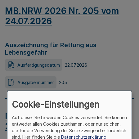
MB.NRW 2026 Nr. 205 vom
24.07.2026
Auszeichnung für Rettung aus
Lebensgefahr
Ausfertigungsdatum
22.07.2026
Ausgabennummer
205
Cookie-Einstellungen
MB.NRW 2026 Nr. 204 vom
Auf dieser Seite werden Cookies verwendet. Sie können
24.07.2026
entweder allen Cookies zustimmen, oder nur solchen,
die für die Verwendung der Seite zwingend erforderlich
sind. Hier finden Sie die
Datenschutzerklärung