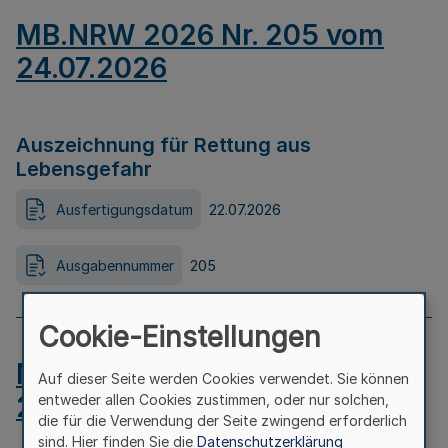
MB.NRW 2026 Nr. 205 vom
24.07.2026
Auszeichnung für Rettung aus
Lebensgefahr
Ausfertigungsdatum
22.07.2026
Ausgabennummer
205
Cookie-Einstellungen
MB.NRW 2026 Nr. 204 vom
Auf dieser Seite werden Cookies verwendet. Sie können
24.07.2026
entweder allen Cookies zustimmen, oder nur solchen,
die für die Verwendung der Seite zwingend erforderlich
sind. Hier finden Sie die
Datenschutzerklärung