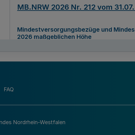
MB.NRW 2026 Nr. 212 vom 31.07
Mindestversorgungsbezüge und Mindesth
2026 maßgeblichen Höhe
Ausfertigungsdatum
22.07.2026
MB.NRW 2026 Nr. 211 vom 31.07
FAQ
Richtlinie zur Durchführung des Förder
Digital (MID)“ zum Teilprogramm MID-Di
andes Nordrhein-Westfalen
Ausfertigungsdatum
29.11.2026
A