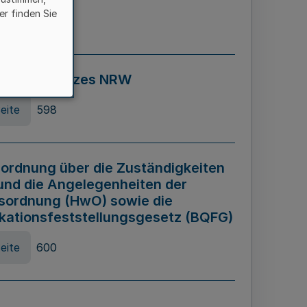
er finden Sie
eite
595
ospiel Gesetzes NRW
eite
598
ordnung über die Zuständigkeiten
und die Angelegenheiten der
sordnung (HwO) sowie die
ikationsfeststellungsgesetz (BQFG)
eite
600