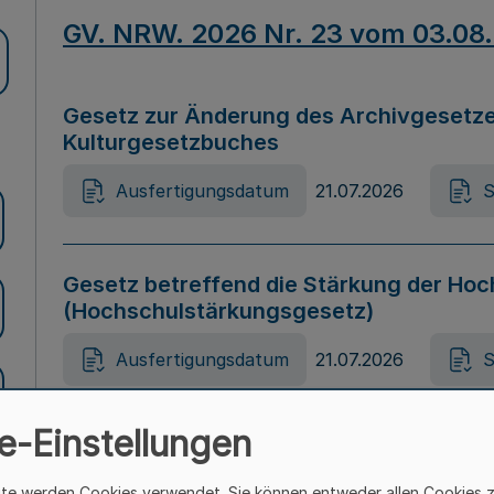
GV. NRW. 2026 Nr. 23 vom 03.08
Gesetz zur Änderung des Archivgesetze
Kulturgesetzbuches
Ausfertigungsdatum
21.07.2026
S
Gesetz betreffend die Stärkung der Hoc
(Hochschulstärkungsgesetz)
Ausfertigungsdatum
21.07.2026
S
e-Einstellungen
Gesetz zur Vermeidung von Diskriminier
(Landesantidiskriminierungsgesetz – 
ite werden Cookies verwendet. Sie können entweder allen Cookies 