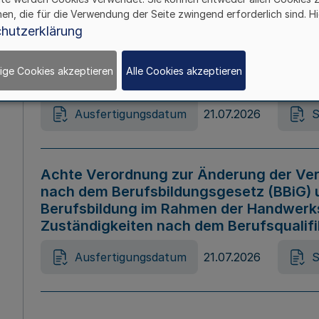
hen, die für die Verwendung der Seite zwingend erforderlich sind. Hi
Ausfertigungsdatum
21.07.2026
S
hutzerklärung
ige Cookies akzeptieren
Alle Cookies akzeptieren
Gesetz zur Änderung des Online-Casin
Ausfertigungsdatum
21.07.2026
S
Achte Verordnung zur Änderung der Ver
nach dem Berufsbildungsgesetz (BBiG) 
Berufsbildung im Rahmen der Handwerk
Zuständigkeiten nach dem Berufsqualif
Ausfertigungsdatum
21.07.2026
S