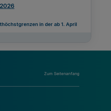
.2026
öchstgrenzen in der ab 1. April
Ausgabennummer
212
.2026
Zum Seitenanfang
programms „Mittelstand Innovativ &
gitale Prozesse
usgabennummer
211