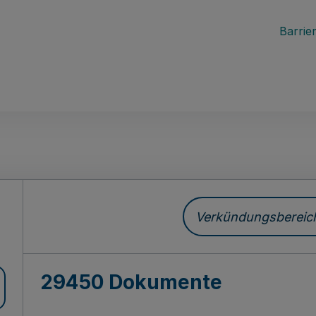
Barrier
ch
Verkündungsbereich 
29450 Dokumente