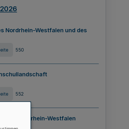
.2026
s Nordrhein-Westfalen und des
eite
550
hschullandschaft
eite
552
ung in Nordrhein-Westfalen
LADG NRW)
zustimmen,