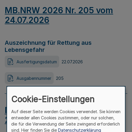
MB.NRW 2026 Nr. 205 vom
24.07.2026
Auszeichnung für Rettung aus
Lebensgefahr
Ausfertigungsdatum
22.07.2026
Ausgabennummer
205
Cookie-Einstellungen
MB.NRW 2026 Nr. 204 vom
Auf dieser Seite werden Cookies verwendet. Sie können
24.07.2026
entweder allen Cookies zustimmen, oder nur solchen,
die für die Verwendung der Seite zwingend erforderlich
sind. Hier finden Sie die
Datenschutzerklärung