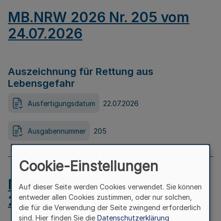
MB.NRW 2026 Nr. 205 vom
24.07.2026
Auszeichnung für Rettung aus
Lebensgefahr
Ausfertigungsdatum
22.07.2026
Ausgabennummer
205
Cookie-Einstellungen
MB.NRW 2026 Nr. 204 vom
Auf dieser Seite werden Cookies verwendet. Sie können
24.07.2026
entweder allen Cookies zustimmen, oder nur solchen,
die für die Verwendung der Seite zwingend erforderlich
sind. Hier finden Sie die
Datenschutzerklärung