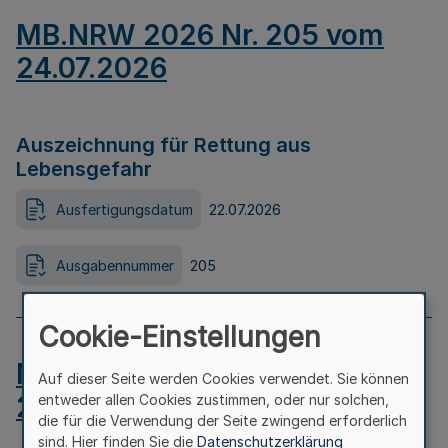
MB.NRW 2026 Nr. 205 vom
24.07.2026
Auszeichnung für Rettung aus
Lebensgefahr
Ausfertigungsdatum
22.07.2026
Ausgabennummer
205
Cookie-Einstellungen
MB.NRW 2026 Nr. 204 vom
Auf dieser Seite werden Cookies verwendet. Sie können
24.07.2026
entweder allen Cookies zustimmen, oder nur solchen,
die für die Verwendung der Seite zwingend erforderlich
sind. Hier finden Sie die
Datenschutzerklärung