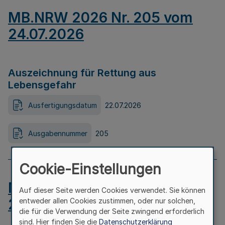
MB.NRW 2026 Nr. 205 vom
24.07.2026
Auszeichnung für Rettung aus
Lebensgefahr
Ausfertigungsdatum
22.07.2026
Ausgabennummer
205
Cookie-Einstellungen
MB.NRW 2026 Nr. 204 vom
Auf dieser Seite werden Cookies verwendet. Sie können
24.07.2026
entweder allen Cookies zustimmen, oder nur solchen,
die für die Verwendung der Seite zwingend erforderlich
sind. Hier finden Sie die
Datenschutzerklärung