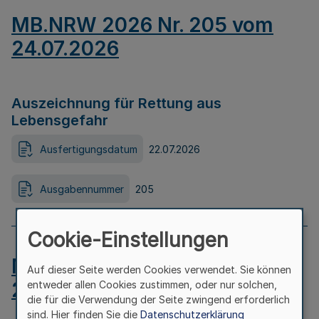
MB.NRW 2026 Nr. 205 vom
24.07.2026
Auszeichnung für Rettung aus
Lebensgefahr
Ausfertigungsdatum
22.07.2026
Ausgabennummer
205
Cookie-Einstellungen
MB.NRW 2026 Nr. 204 vom
Auf dieser Seite werden Cookies verwendet. Sie können
24.07.2026
entweder allen Cookies zustimmen, oder nur solchen,
die für die Verwendung der Seite zwingend erforderlich
sind. Hier finden Sie die
Datenschutzerklärung