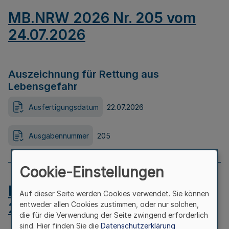
MB.NRW 2026 Nr. 205 vom
24.07.2026
Auszeichnung für Rettung aus
Lebensgefahr
Ausfertigungsdatum
22.07.2026
Ausgabennummer
205
Cookie-Einstellungen
MB.NRW 2026 Nr. 204 vom
Auf dieser Seite werden Cookies verwendet. Sie können
24.07.2026
entweder allen Cookies zustimmen, oder nur solchen,
die für die Verwendung der Seite zwingend erforderlich
sind. Hier finden Sie die
Datenschutzerklärung