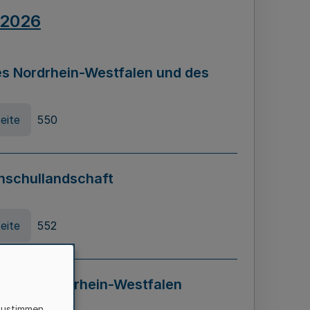
.2026
s Nordrhein-Westfalen und des
eite
550
hschullandschaft
eite
552
ung in Nordrhein-Westfalen
LADG NRW)
zustimmen,