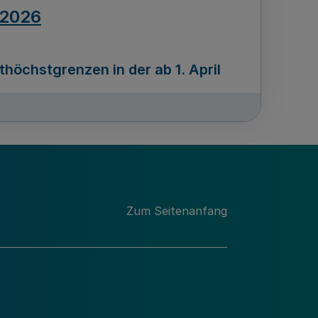
.2026
öchstgrenzen in der ab 1. April
Ausgabennummer
212
.2026
Zum Seitenanfang
programms „Mittelstand Innovativ &
gitale Prozesse
usgabennummer
211