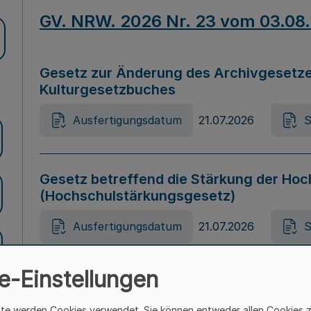
GV. NRW. 2026 Nr. 23 vom 03.08
Gesetz zur Änderung des Archivgesetze
Kulturgesetzbuches
Ausfertigungsdatum
21.07.2026
S
Gesetz betreffend die Stärkung der Hoc
(Hochschulstärkungsgesetz)
Ausfertigungsdatum
21.07.2026
S
e-Einstellungen
Gesetz zur Vermeidung von Diskriminier
(Landesantidiskriminierungsgesetz – 
ite werden Cookies verwendet. Sie können entweder allen Cookies 