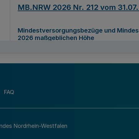
MB.NRW 2026 Nr. 212 vom 31.07
Mindestversorgungsbezüge und Mindesth
2026 maßgeblichen Höhe
Ausfertigungsdatum
22.07.2026
MB.NRW 2026 Nr. 211 vom 31.07
FAQ
Richtlinie zur Durchführung des Förder
Digital (MID)“ zum Teilprogramm MID-Di
andes Nordrhein-Westfalen
Ausfertigungsdatum
29.11.2026
A