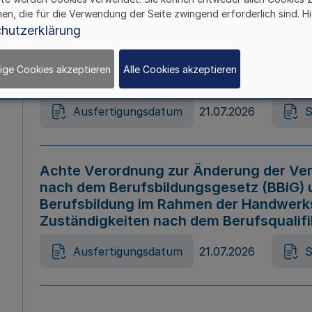
hen, die für die Verwendung der Seite zwingend erforderlich sind. Hi
Ausfertigungsdatum
21.07.2026
S
hutzerklärung
ige Cookies akzeptieren
Alle Cookies akzeptieren
Gesetz zur Änderung des Online-Casin
Ausfertigungsdatum
21.07.2026
S
Achte Verordnung zur Änderung der Ver
nach dem Berufsbildungsgesetz (BBiG) 
Berufsbildung im Rahmen der Handwerk
Zuständigkeiten nach dem Berufsqualif
Ausfertigungsdatum
21.07.2026
S