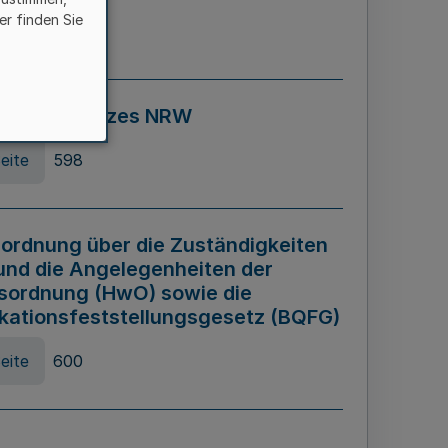
er finden Sie
eite
595
ospiel Gesetzes NRW
eite
598
ordnung über die Zuständigkeiten
und die Angelegenheiten der
sordnung (HwO) sowie die
ikationsfeststellungsgesetz (BQFG)
eite
600