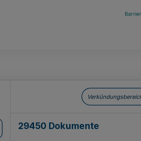
Barrier
ch
Verkündungsbereich 
29450 Dokumente