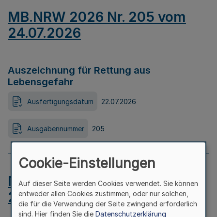
MB.NRW 2026 Nr. 205 vom
24.07.2026
Auszeichnung für Rettung aus
Lebensgefahr
Ausfertigungsdatum
22.07.2026
Ausgabennummer
205
Cookie-Einstellungen
MB.NRW 2026 Nr. 204 vom
Auf dieser Seite werden Cookies verwendet. Sie können
24.07.2026
entweder allen Cookies zustimmen, oder nur solchen,
die für die Verwendung der Seite zwingend erforderlich
sind. Hier finden Sie die
Datenschutzerklärung