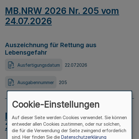
MB.NRW 2026 Nr. 205 vom
24.07.2026
Auszeichnung für Rettung aus
Lebensgefahr
Ausfertigungsdatum
22.07.2026
Ausgabennummer
205
Cookie-Einstellungen
MB.NRW 2026 Nr. 204 vom
Auf dieser Seite werden Cookies verwendet. Sie können
24.07.2026
entweder allen Cookies zustimmen, oder nur solchen,
die für die Verwendung der Seite zwingend erforderlich
sind. Hier finden Sie die
Datenschutzerklärung