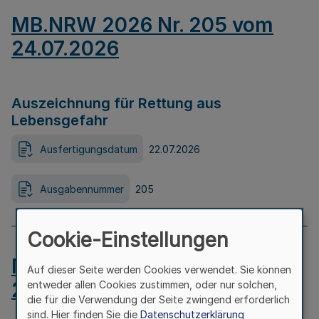
MB.NRW 2026 Nr. 205 vom
24.07.2026
Auszeichnung für Rettung aus
Lebensgefahr
Ausfertigungsdatum
22.07.2026
Ausgabennummer
205
Cookie-Einstellungen
MB.NRW 2026 Nr. 204 vom
Auf dieser Seite werden Cookies verwendet. Sie können
24.07.2026
entweder allen Cookies zustimmen, oder nur solchen,
die für die Verwendung der Seite zwingend erforderlich
sind. Hier finden Sie die
Datenschutzerklärung