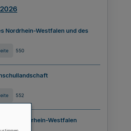
.2026
s Nordrhein-Westfalen und des
eite
550
hschullandschaft
eite
552
ung in Nordrhein-Westfalen
LADG NRW)
zustimmen,