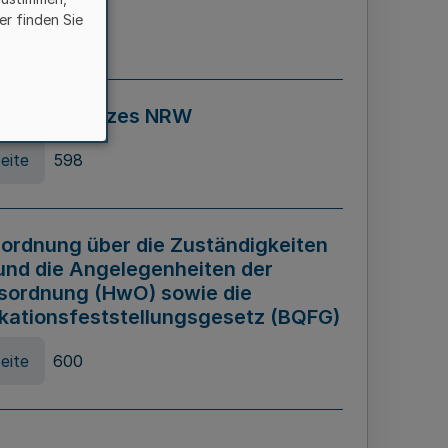
er finden Sie
eite
595
ospiel Gesetzes NRW
eite
598
ordnung über die Zuständigkeiten
und die Angelegenheiten der
sordnung (HwO) sowie die
ikationsfeststellungsgesetz (BQFG)
eite
600