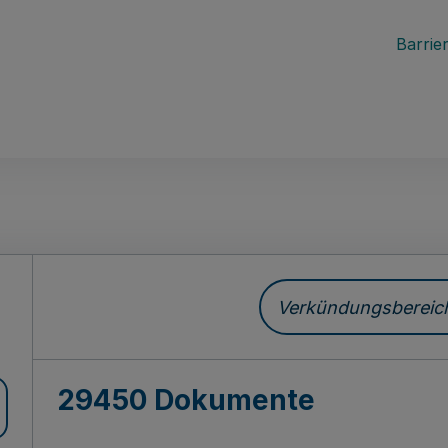
Barrier
ch
Verkündungsbereich 
29450 Dokumente