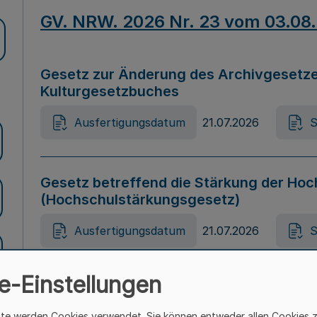
GV. NRW. 2026 Nr. 23 vom 03.08
Gesetz zur Änderung des Archivgesetze
Kulturgesetzbuches
Ausfertigungsdatum
21.07.2026
S
Gesetz betreffend die Stärkung der Hoc
(Hochschulstärkungsgesetz)
Ausfertigungsdatum
21.07.2026
S
e-Einstellungen
Gesetz zur Vermeidung von Diskriminier
(Landesantidiskriminierungsgesetz – 
ite werden Cookies verwendet. Sie können entweder allen Cookies 