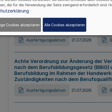
hen, die für die Verwendung der Seite zwingend erforderlich sind. Hi
Ausfertigungsdatum
21.07.2026
S
hutzerklärung
ige Cookies akzeptieren
Alle Cookies akzeptieren
Gesetz zur Änderung des Online-Casin
Ausfertigungsdatum
21.07.2026
S
Achte Verordnung zur Änderung der Ver
nach dem Berufsbildungsgesetz (BBiG) 
Berufsbildung im Rahmen der Handwerk
Zuständigkeiten nach dem Berufsqualif
Ausfertigungsdatum
21.07.2026
S