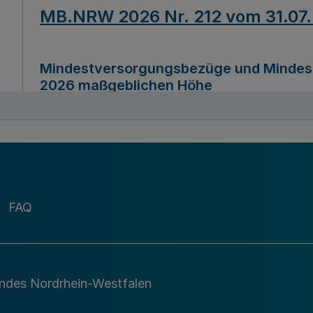
MB.NRW 2026 Nr. 212 vom 31.07
Mindestversorgungsbezüge und Mindesth
2026 maßgeblichen Höhe
Ausfertigungsdatum
22.07.2026
MB.NRW 2026 Nr. 211 vom 31.07
FAQ
Richtlinie zur Durchführung des Förder
Digital (MID)“ zum Teilprogramm MID-Di
andes Nordrhein-Westfalen
Ausfertigungsdatum
29.11.2026
A