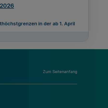
.2026
öchstgrenzen in der ab 1. April
Ausgabennummer
212
.2026
Zum Seitenanfang
programms „Mittelstand Innovativ &
gitale Prozesse
usgabennummer
211