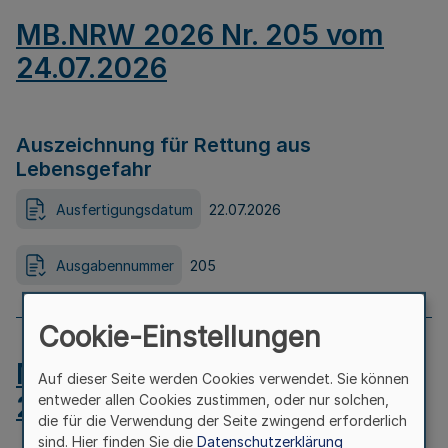
MB.NRW 2026 Nr. 205 vom
24.07.2026
Auszeichnung für Rettung aus
Lebensgefahr
Ausfertigungsdatum
22.07.2026
Ausgabennummer
205
Cookie-Einstellungen
MB.NRW 2026 Nr. 204 vom
Auf dieser Seite werden Cookies verwendet. Sie können
24.07.2026
entweder allen Cookies zustimmen, oder nur solchen,
die für die Verwendung der Seite zwingend erforderlich
sind. Hier finden Sie die
Datenschutzerklärung