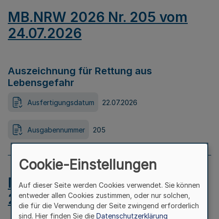
MB.NRW 2026 Nr. 205 vom
24.07.2026
Auszeichnung für Rettung aus
Lebensgefahr
Ausfertigungsdatum
22.07.2026
Ausgabennummer
205
Cookie-Einstellungen
MB.NRW 2026 Nr. 204 vom
Auf dieser Seite werden Cookies verwendet. Sie können
24.07.2026
entweder allen Cookies zustimmen, oder nur solchen,
die für die Verwendung der Seite zwingend erforderlich
sind. Hier finden Sie die
Datenschutzerklärung