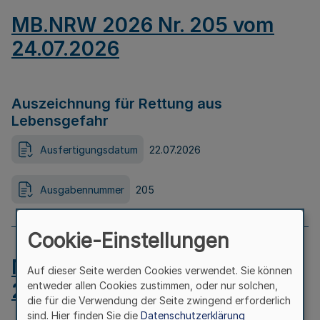
MB.NRW 2026 Nr. 205 vom
24.07.2026
Auszeichnung für Rettung aus
Lebensgefahr
Ausfertigungsdatum
22.07.2026
Ausgabennummer
205
Cookie-Einstellungen
MB.NRW 2026 Nr. 204 vom
Auf dieser Seite werden Cookies verwendet. Sie können
24.07.2026
entweder allen Cookies zustimmen, oder nur solchen,
die für die Verwendung der Seite zwingend erforderlich
sind. Hier finden Sie die
Datenschutzerklärung