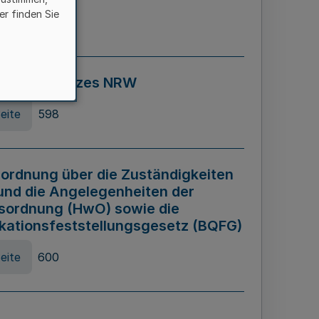
er finden Sie
eite
595
ospiel Gesetzes NRW
eite
598
ordnung über die Zuständigkeiten
und die Angelegenheiten der
sordnung (HwO) sowie die
ikationsfeststellungsgesetz (BQFG)
eite
600