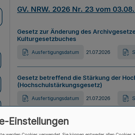
GV. NRW. 2026 Nr. 23 vom 03.08
Gesetz zur Änderung des Archivgesetze
Kulturgesetzbuches
Ausfertigungsdatum
21.07.2026
S
Gesetz betreffend die Stärkung der Hoc
(Hochschulstärkungsgesetz)
Ausfertigungsdatum
21.07.2026
S
e-Einstellungen
Gesetz zur Vermeidung von Diskriminier
(Landesantidiskriminierungsgesetz – 
ite werden Cookies verwendet. Sie können entweder allen Cookies 