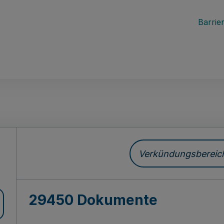
Barrier
ch
Verkündungsbereich 
29450 Dokumente