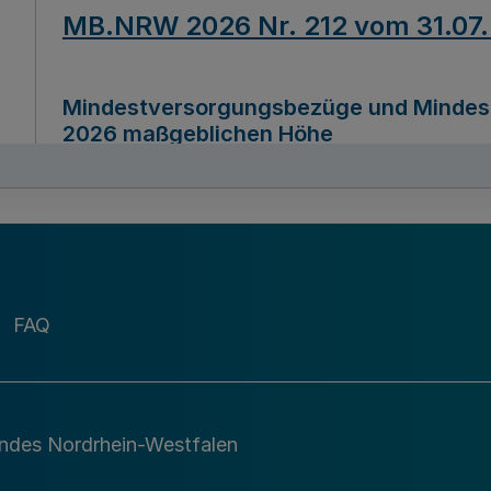
MB.NRW 2026 Nr. 212 vom 31.07
Mindestversorgungsbezüge und Mindesth
2026 maßgeblichen Höhe
Ausfertigungsdatum
22.07.2026
MB.NRW 2026 Nr. 211 vom 31.07
FAQ
Richtlinie zur Durchführung des Förder
Digital (MID)“ zum Teilprogramm MID-Di
andes Nordrhein-Westfalen
Ausfertigungsdatum
29.11.2026
A