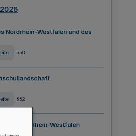
.2026
s Nordrhein-Westfalen und des
eite
550
hschullandschaft
eite
552
ung in Nordrhein-Westfalen
LADG NRW)
zustimmen,