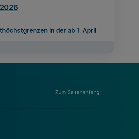
.2026
öchstgrenzen in der ab 1. April
Ausgabennummer
212
.2026
Zum Seitenanfang
programms „Mittelstand Innovativ &
gitale Prozesse
usgabennummer
211