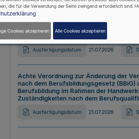
hen, die für die Verwendung der Seite zwingend erforderlich sind. Hi
Ausfertigungsdatum
21.07.2026
S
hutzerklärung
ige Cookies akzeptieren
Alle Cookies akzeptieren
Gesetz zur Änderung des Online-Casin
Ausfertigungsdatum
21.07.2026
S
Achte Verordnung zur Änderung der Ver
nach dem Berufsbildungsgesetz (BBiG) 
Berufsbildung im Rahmen der Handwerk
Zuständigkeiten nach dem Berufsqualif
Ausfertigungsdatum
21.07.2026
S