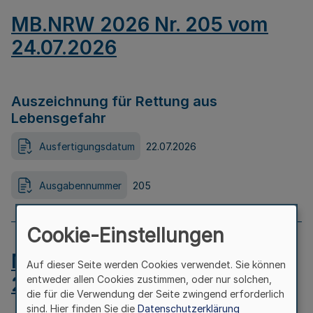
MB.NRW 2026 Nr. 205 vom
24.07.2026
Auszeichnung für Rettung aus
Lebensgefahr
Ausfertigungsdatum
22.07.2026
Ausgabennummer
205
Cookie-Einstellungen
MB.NRW 2026 Nr. 204 vom
Auf dieser Seite werden Cookies verwendet. Sie können
24.07.2026
entweder allen Cookies zustimmen, oder nur solchen,
die für die Verwendung der Seite zwingend erforderlich
sind. Hier finden Sie die
Datenschutzerklärung