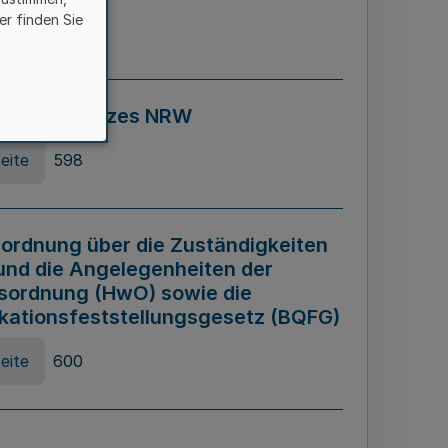
er finden Sie
eite
595
ospiel Gesetzes NRW
eite
598
ordnung über die Zuständigkeiten
und die Angelegenheiten der
sordnung (HwO) sowie die
ikationsfeststellungsgesetz (BQFG)
eite
600