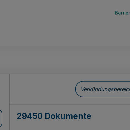
Barrier
ch
Verkündungsbereich 
29450 Dokumente