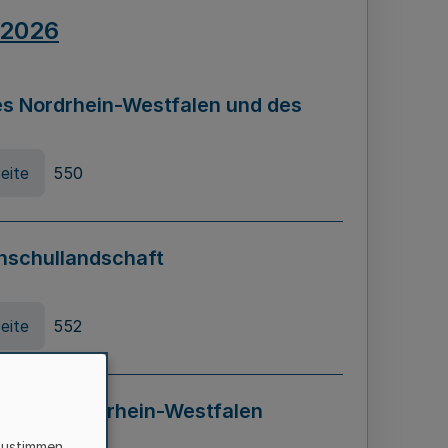
.2026
s Nordrhein-Westfalen und des
eite
550
hschullandschaft
eite
552
ung in Nordrhein-Westfalen
LADG NRW)
zustimmen,