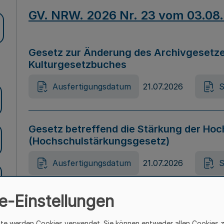
GV. NRW. 2026 Nr. 23 vom 03.08
Gesetz zur Änderung des Archivgesetze
Kulturgesetzbuches
Ausfertigungsdatum
21.07.2026
S
Gesetz betreffend die Stärkung der Hoc
(Hochschulstärkungsgesetz)
Ausfertigungsdatum
21.07.2026
S
e-Einstellungen
Gesetz zur Vermeidung von Diskriminier
(Landesantidiskriminierungsgesetz – 
ite werden Cookies verwendet. Sie können entweder allen Cookies 