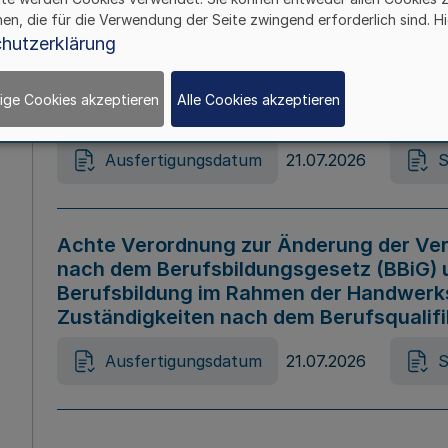
hen, die für die Verwendung der Seite zwingend erforderlich sind. Hi
Ausfertigungsdatum
21.07.2026
S
hutzerklärung
ige Cookies akzeptieren
Alle Cookies akzeptieren
Gesetz zur Änderung des Online-Casin
Ausfertigungsdatum
21.07.2026
S
Achte Verordnung zur Änderung der Ver
nach dem Berufsbildungsgesetz (BBiG) 
Berufsbildung im Rahmen der Handwerk
Zuständigkeiten nach dem Berufsqualif
Ausfertigungsdatum
21.07.2026
S