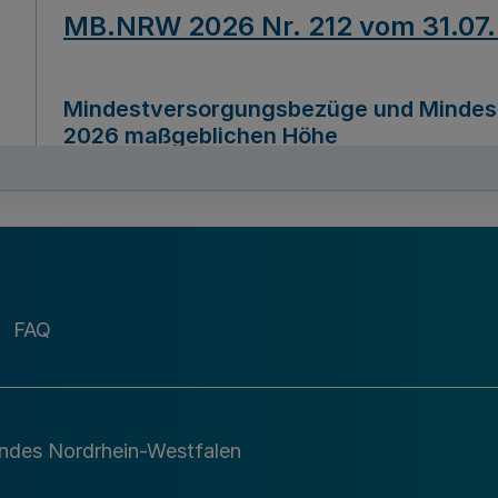
MB.NRW 2026 Nr. 212 vom 31.07
Mindestversorgungsbezüge und Mindesth
2026 maßgeblichen Höhe
Ausfertigungsdatum
22.07.2026
MB.NRW 2026 Nr. 211 vom 31.07
FAQ
Richtlinie zur Durchführung des Förder
Digital (MID)“ zum Teilprogramm MID-Di
andes Nordrhein-Westfalen
Ausfertigungsdatum
29.11.2026
A