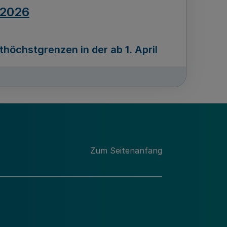
.2026
öchstgrenzen in der ab 1. April
Ausgabennummer
212
.2026
Zum Seitenanfang
programms „Mittelstand Innovativ &
gitale Prozesse
usgabennummer
211