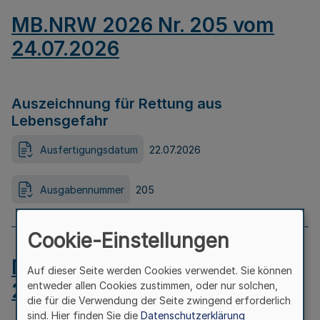
MB.NRW 2026 Nr. 205 vom
24.07.2026
Auszeichnung für Rettung aus
Lebensgefahr
Ausfertigungsdatum
22.07.2026
Ausgabennummer
205
Cookie-Einstellungen
MB.NRW 2026 Nr. 204 vom
Auf dieser Seite werden Cookies verwendet. Sie können
24.07.2026
entweder allen Cookies zustimmen, oder nur solchen,
die für die Verwendung der Seite zwingend erforderlich
sind. Hier finden Sie die
Datenschutzerklärung