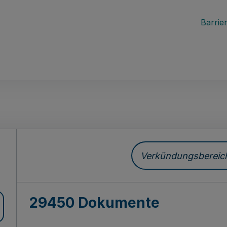
Barrier
ch
Verkündungsbereich 
29450 Dokumente