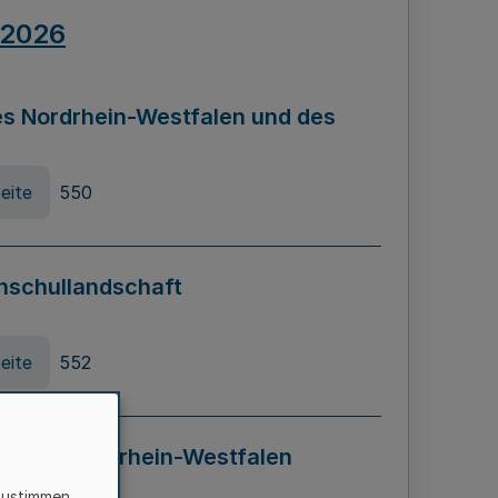
.2026
s Nordrhein-Westfalen und des
eite
550
hschullandschaft
eite
552
ung in Nordrhein-Westfalen
LADG NRW)
zustimmen,