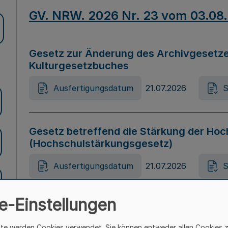
GV. NRW. 2026 Nr. 23 vom 03.08
Gesetz zur Änderung des Archivgesetze
Kulturgesetzbuches
Ausfertigungsdatum
21.07.2026
S
Gesetz betreffend die Stärkung der Hoc
(Hochschulstärkungsgesetz)
Ausfertigungsdatum
21.07.2026
S
e-Einstellungen
Gesetz zur Vermeidung von Diskriminier
(Landesantidiskriminierungsgesetz – 
ite werden Cookies verwendet. Sie können entweder allen Cookies 