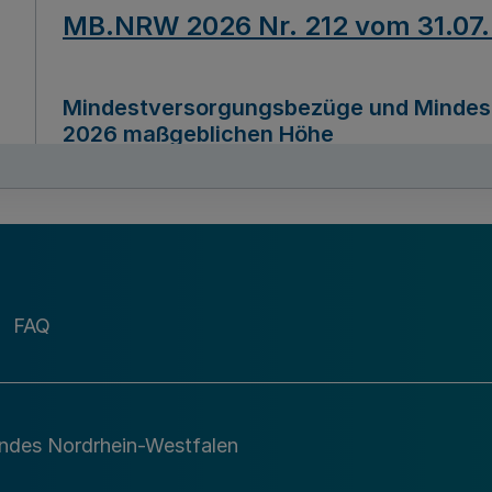
MB.NRW 2026 Nr. 212 vom 31.07
Mindestversorgungsbezüge und Mindesth
2026 maßgeblichen Höhe
Ausfertigungsdatum
22.07.2026
MB.NRW 2026 Nr. 211 vom 31.07
FAQ
Richtlinie zur Durchführung des Förder
Digital (MID)“ zum Teilprogramm MID-Di
andes Nordrhein-Westfalen
Ausfertigungsdatum
29.11.2026
A