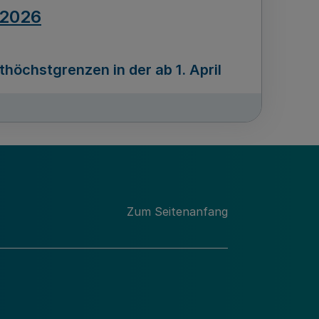
.2026
öchstgrenzen in der ab 1. April
Ausgabennummer
212
.2026
Zum Seitenanfang
programms „Mittelstand Innovativ &
gitale Prozesse
usgabennummer
211