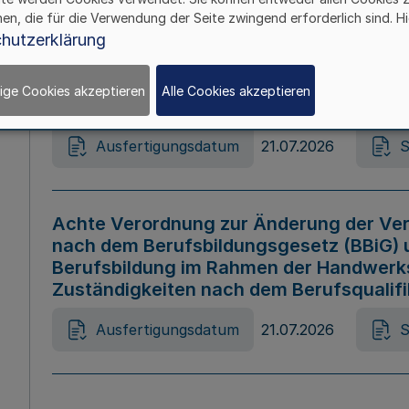
hen, die für die Verwendung der Seite zwingend erforderlich sind. Hi
Ausfertigungsdatum
21.07.2026
S
hutzerklärung
ige Cookies akzeptieren
Alle Cookies akzeptieren
Gesetz zur Änderung des Online-Casin
Ausfertigungsdatum
21.07.2026
S
Achte Verordnung zur Änderung der Ver
nach dem Berufsbildungsgesetz (BBiG) 
Berufsbildung im Rahmen der Handwerk
Zuständigkeiten nach dem Berufsqualif
Ausfertigungsdatum
21.07.2026
S