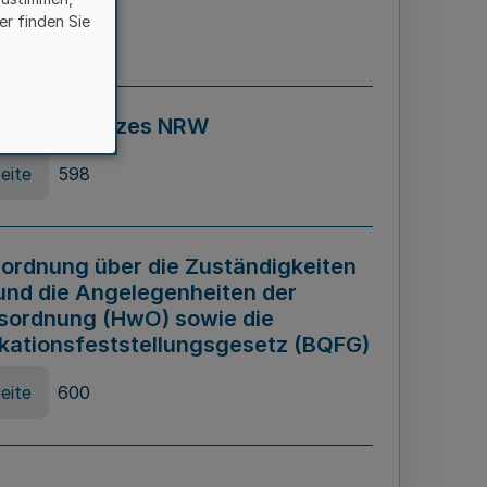
er finden Sie
eite
595
ospiel Gesetzes NRW
eite
598
ordnung über die Zuständigkeiten
und die Angelegenheiten der
sordnung (HwO) sowie die
ikationsfeststellungsgesetz (BQFG)
eite
600