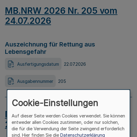
MB.NRW 2026 Nr. 205 vom
24.07.2026
Auszeichnung für Rettung aus
Lebensgefahr
Ausfertigungsdatum
22.07.2026
Ausgabennummer
205
Cookie-Einstellungen
MB.NRW 2026 Nr. 204 vom
Auf dieser Seite werden Cookies verwendet. Sie können
24.07.2026
entweder allen Cookies zustimmen, oder nur solchen,
die für die Verwendung der Seite zwingend erforderlich
sind. Hier finden Sie die
Datenschutzerklärung