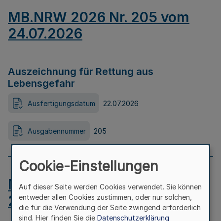
MB.NRW 2026 Nr. 205 vom
24.07.2026
Auszeichnung für Rettung aus
Lebensgefahr
Ausfertigungsdatum
22.07.2026
Ausgabennummer
205
Cookie-Einstellungen
MB.NRW 2026 Nr. 204 vom
Auf dieser Seite werden Cookies verwendet. Sie können
24.07.2026
entweder allen Cookies zustimmen, oder nur solchen,
die für die Verwendung der Seite zwingend erforderlich
sind. Hier finden Sie die
Datenschutzerklärung