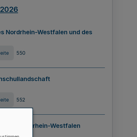
.2026
s Nordrhein-Westfalen und des
eite
550
hschullandschaft
eite
552
ung in Nordrhein-Westfalen
LADG NRW)
zustimmen,