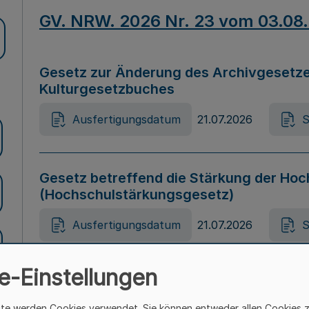
GV. NRW. 2026 Nr. 23 vom 03.08
Gesetz zur Änderung des Archivgesetze
Kulturgesetzbuches
Ausfertigungsdatum
21.07.2026
S
Gesetz betreffend die Stärkung der Hoc
(Hochschulstärkungsgesetz)
Ausfertigungsdatum
21.07.2026
S
e-Einstellungen
Gesetz zur Vermeidung von Diskriminier
(Landesantidiskriminierungsgesetz – 
ite werden Cookies verwendet. Sie können entweder allen Cookies 