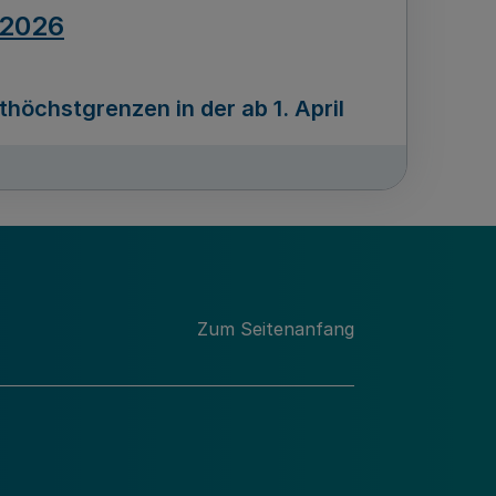
.2026
öchstgrenzen in der ab 1. April
Ausgabennummer
212
.2026
Zum Seitenanfang
programms „Mittelstand Innovativ &
gitale Prozesse
usgabennummer
211