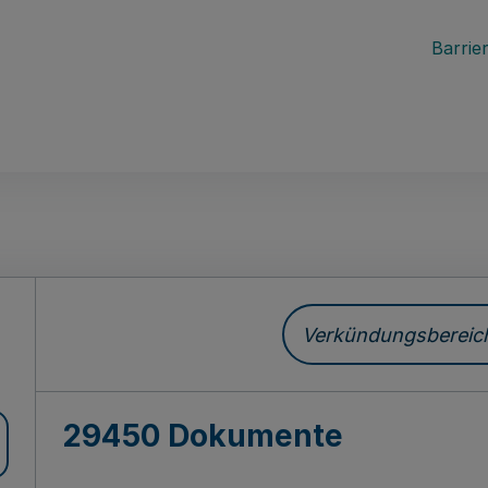
Barrier
ch
Verkündungsbereich 
29450 Dokumente