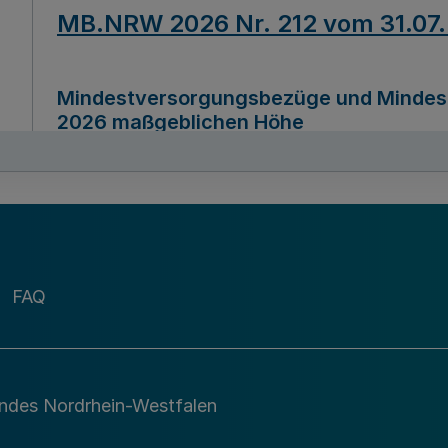
MB.NRW 2026 Nr. 212 vom 31.07
Mindestversorgungsbezüge und Mindesth
2026 maßgeblichen Höhe
Ausfertigungsdatum
22.07.2026
MB.NRW 2026 Nr. 211 vom 31.07
FAQ
Richtlinie zur Durchführung des Förder
Digital (MID)“ zum Teilprogramm MID-Di
andes Nordrhein-Westfalen
Ausfertigungsdatum
29.11.2026
A