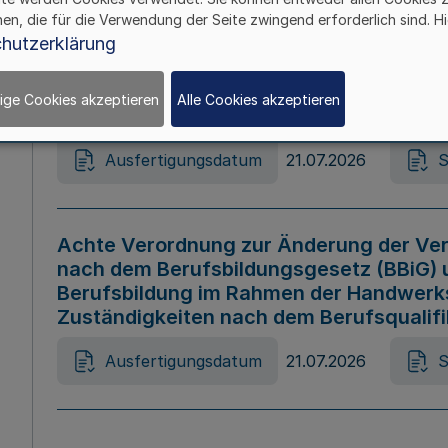
hen, die für die Verwendung der Seite zwingend erforderlich sind. Hi
Ausfertigungsdatum
21.07.2026
S
hutzerklärung
ige Cookies akzeptieren
Alle Cookies akzeptieren
Gesetz zur Änderung des Online-Casin
Ausfertigungsdatum
21.07.2026
S
Achte Verordnung zur Änderung der Ver
nach dem Berufsbildungsgesetz (BBiG) 
Berufsbildung im Rahmen der Handwerk
Zuständigkeiten nach dem Berufsqualif
Ausfertigungsdatum
21.07.2026
S