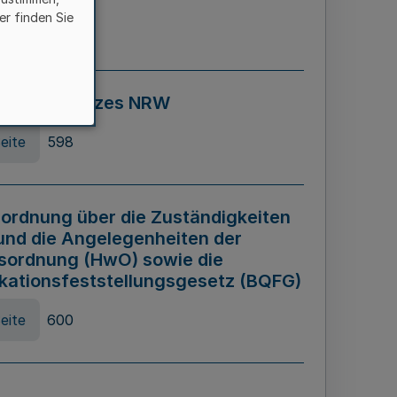
er finden Sie
eite
595
ospiel Gesetzes NRW
eite
598
ordnung über die Zuständigkeiten
und die Angelegenheiten der
sordnung (HwO) sowie die
ikationsfeststellungsgesetz (BQFG)
eite
600