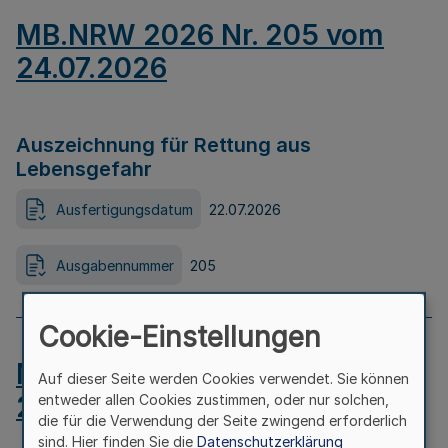
MB.NRW 2026 Nr. 205 vom
24.07.2026
Auszeichnung für Rettung aus
Lebensgefahr
Ausfertigungsdatum
22.07.2026
Ausgabennummer
205
Cookie-Einstellungen
MB.NRW 2026 Nr. 204 vom
Auf dieser Seite werden Cookies verwendet. Sie können
24.07.2026
entweder allen Cookies zustimmen, oder nur solchen,
die für die Verwendung der Seite zwingend erforderlich
sind. Hier finden Sie die
Datenschutzerklärung