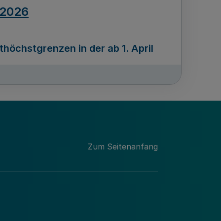
.2026
öchstgrenzen in der ab 1. April
Ausgabennummer
212
.2026
Zum Seitenanfang
programms „Mittelstand Innovativ &
gitale Prozesse
usgabennummer
211