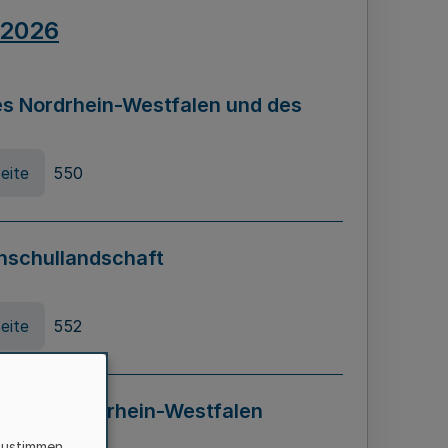
.2026
s Nordrhein-Westfalen und des
eite
550
hschullandschaft
eite
552
ung in Nordrhein-Westfalen
LADG NRW)
zustimmen,