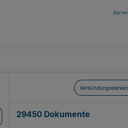
Barrier
ch
Verkündungsbereich 
29450 Dokumente