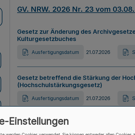
GV. NRW. 2026 Nr. 23 vom 03.08
Gesetz zur Änderung des Archivgesetze
Kulturgesetzbuches
Ausfertigungsdatum
21.07.2026
S
Gesetz betreffend die Stärkung der Hoc
(Hochschulstärkungsgesetz)
Ausfertigungsdatum
21.07.2026
S
e-Einstellungen
Gesetz zur Vermeidung von Diskriminier
(Landesantidiskriminierungsgesetz – 
ite werden Cookies verwendet. Sie können entweder allen Cookies 