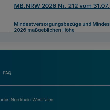
MB.NRW 2026 Nr. 212 vom 31.07
Mindestversorgungsbezüge und Mindesth
2026 maßgeblichen Höhe
Ausfertigungsdatum
22.07.2026
MB.NRW 2026 Nr. 211 vom 31.07
FAQ
Richtlinie zur Durchführung des Förder
Digital (MID)“ zum Teilprogramm MID-Di
andes Nordrhein-Westfalen
Ausfertigungsdatum
29.11.2026
A