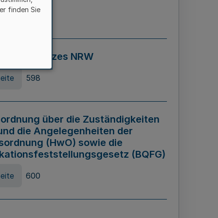
er finden Sie
eite
595
ospiel Gesetzes NRW
eite
598
ordnung über die Zuständigkeiten
und die Angelegenheiten der
sordnung (HwO) sowie die
ikationsfeststellungsgesetz (BQFG)
eite
600