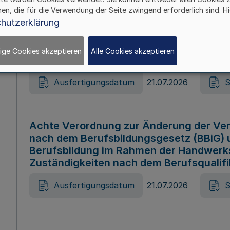
hen, die für die Verwendung der Seite zwingend erforderlich sind. Hi
Ausfertigungsdatum
21.07.2026
S
hutzerklärung
ige Cookies akzeptieren
Alle Cookies akzeptieren
Gesetz zur Änderung des Online-Casin
Ausfertigungsdatum
21.07.2026
S
Achte Verordnung zur Änderung der Ver
nach dem Berufsbildungsgesetz (BBiG) 
Berufsbildung im Rahmen der Handwerk
Zuständigkeiten nach dem Berufsqualif
Ausfertigungsdatum
21.07.2026
S