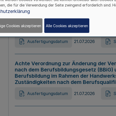
hen, die für die Verwendung der Seite zwingend erforderlich sind. Hi
Ausfertigungsdatum
21.07.2026
S
hutzerklärung
ige Cookies akzeptieren
Alle Cookies akzeptieren
Gesetz zur Änderung des Online-Casin
Ausfertigungsdatum
21.07.2026
S
Achte Verordnung zur Änderung der Ver
nach dem Berufsbildungsgesetz (BBiG) 
Berufsbildung im Rahmen der Handwerk
Zuständigkeiten nach dem Berufsqualif
Ausfertigungsdatum
21.07.2026
S