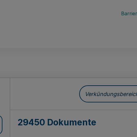
Barrier
ch
Verkündungsbereich 
29450 Dokumente