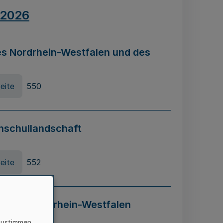
.2026
s Nordrhein-Westfalen und des
eite
550
hschullandschaft
eite
552
ung in Nordrhein-Westfalen
LADG NRW)
zustimmen,