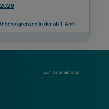
.2026
öchstgrenzen in der ab 1. April
Ausgabennummer
212
.2026
Zum Seitenanfang
programms „Mittelstand Innovativ &
gitale Prozesse
usgabennummer
211