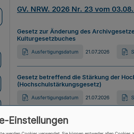
GV. NRW. 2026 Nr. 23 vom 03.08
Gesetz zur Änderung des Archivgesetze
Kulturgesetzbuches
Ausfertigungsdatum
21.07.2026
S
Gesetz betreffend die Stärkung der Hoc
(Hochschulstärkungsgesetz)
Ausfertigungsdatum
21.07.2026
S
e-Einstellungen
Gesetz zur Vermeidung von Diskriminier
(Landesantidiskriminierungsgesetz – 
ite werden Cookies verwendet. Sie können entweder allen Cookies 