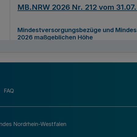
MB.NRW 2026 Nr. 212 vom 31.07
Mindestversorgungsbezüge und Mindesth
2026 maßgeblichen Höhe
Ausfertigungsdatum
22.07.2026
MB.NRW 2026 Nr. 211 vom 31.07
FAQ
Richtlinie zur Durchführung des Förder
Digital (MID)“ zum Teilprogramm MID-Di
andes Nordrhein-Westfalen
Ausfertigungsdatum
29.11.2026
A