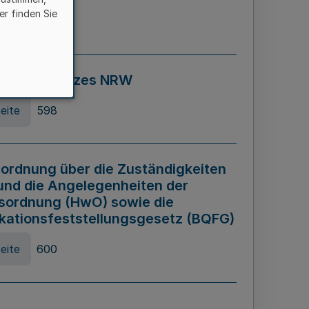
er finden Sie
eite
595
ospiel Gesetzes NRW
eite
598
ordnung über die Zuständigkeiten
und die Angelegenheiten der
sordnung (HwO) sowie die
ikationsfeststellungsgesetz (BQFG)
eite
600