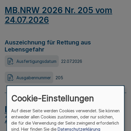
MB.NRW 2026 Nr. 205 vom
24.07.2026
Auszeichnung für Rettung aus
Lebensgefahr
Ausfertigungsdatum
22.07.2026
Ausgabennummer
205
Cookie-Einstellungen
MB.NRW 2026 Nr. 204 vom
Auf dieser Seite werden Cookies verwendet. Sie können
24.07.2026
entweder allen Cookies zustimmen, oder nur solchen,
die für die Verwendung der Seite zwingend erforderlich
sind. Hier finden Sie die
Datenschutzerklärung