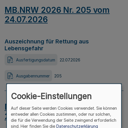
MB.NRW 2026 Nr. 205 vom
24.07.2026
Auszeichnung für Rettung aus
Lebensgefahr
Ausfertigungsdatum
22.07.2026
Ausgabennummer
205
Cookie-Einstellungen
MB.NRW 2026 Nr. 204 vom
Auf dieser Seite werden Cookies verwendet. Sie können
24.07.2026
entweder allen Cookies zustimmen, oder nur solchen,
die für die Verwendung der Seite zwingend erforderlich
sind. Hier finden Sie die
Datenschutzerklärung